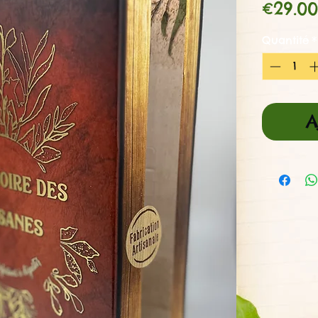
€29.00
Quantité
*
A