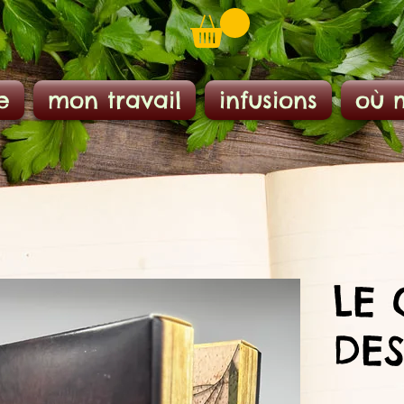
e
mon travail
infusions
où 
LE
DES