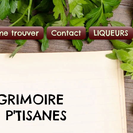
me trouver
Contact
LIQUEURS
 GRIMOIRE
 P'TISANES